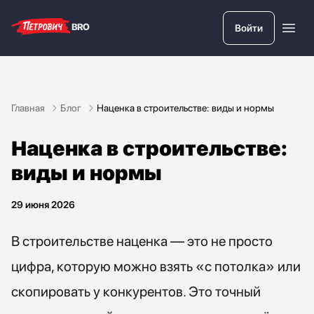
Войти
Главная
Блог
Наценка в строительстве: виды и нормы
Кому
подойдёт?
Возможности
Наценка в строительстве:
Петрович.BRO
Дополнительные
виды и нормы
возможности
Блог
29 июня 2026
Наше приложение
В строительстве наценка — это не просто
Загрузите в
цифра, которую можно взять «с потолка» или
Google
Play
скопировать у конкурентов. Это точный
Загрузите
в